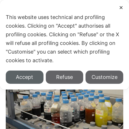
✕
This website uses technical and profiling
cookies. Clicking on "Accept" authorises all
Home
Jeans Denim Workings
Dyeing
You are here:
profiling cookies. Clicking on "Refuse" or the X
will refuse all profiling cookies. By clicking on
"Customise" you can select which profiling
cookies to activate.
Accept
Refuse
Customize